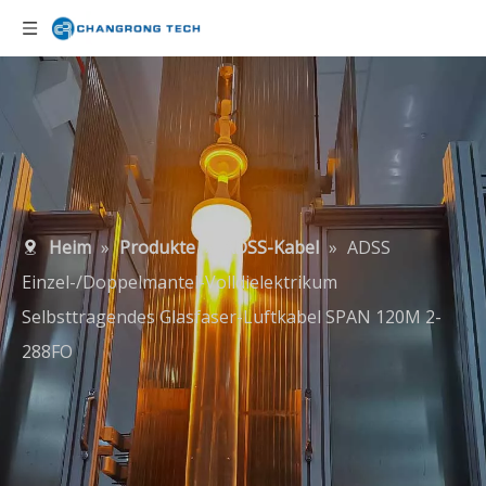
Heim
»
Produkte
»
ADSS-Kabel
»
ADSS
Einzel-/Doppelmantel-Volldielektrikum
Selbsttragendes Glasfaser-Luftkabel SPAN 120M 2-
288FO